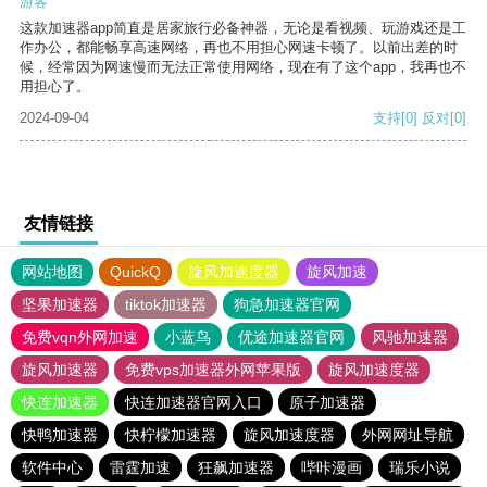
游客
这款加速器app简直是居家旅行必备神器，无论是看视频、玩游戏还是工
作办公，都能畅享高速网络，再也不用担心网速卡顿了。以前出差的时
候，经常因为网速慢而无法正常使用网络，现在有了这个app，我再也不
用担心了。
2024-09-04
支持
[0]
反对
[0]
友情链接
网站地图
QuickQ
旋风加速度器
旋风加速
坚果加速器
tiktok加速器
狗急加速器官网
免费vqn外网加速
小蓝鸟
优途加速器官网
风驰加速器
旋风加速器
免费vps加速器外网苹果版
旋风加速度器
快连加速器
快连加速器官网入口
原子加速器
快鸭加速器
快柠檬加速器
旋风加速度器
外网网址导航
软件中心
雷霆加速
狂飙加速器
哔咔漫画
瑞乐小说